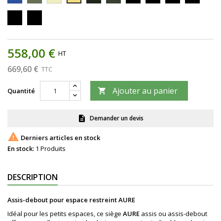
Tissus
Tissus
Tissus
Tissus
Tissus
Tissus
Tissus
Tissus
Tissus
Tissus
chiné
uni
chiné
uni
chiné
chiné
fantaisie
chiné
chiné
uni
1KU27
1KU20
Bleu
Gris
Beige
Noir
noir
jeans
vert
garance
anthracite
Beige
Tissus
Tissus
sable
d'eau
uni
uni
feu
vert
558,00 €
d'eau
HT
669,60 €
TTC
Ajouter au panier
Quantité

Demander un devis
description

Derniers articles en stock
En stock:
1 Produits
DESCRIPTION
Assis-debout pour espace restreint AURE
Idéal pour les petits espaces, ce siège
AURE
assis ou assis-debout