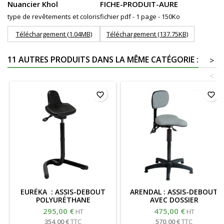
Nuancier Khol
FICHE-PRODUIT-AURE
type de revêtements et coloris
fichier pdf - 1 page - 150Ko
Téléchargement (1.04MB)
Téléchargement (137.75KB)
11 AUTRES PRODUITS DANS LA MÊME CATÉGORIE :
>
<
favorite_border
favorite_border
EURÉKA : ASSIS-DEBOUT
ARENDAL : ASSIS-DEBOUT
POLYURÉTHANE
AVEC DOSSIER
295,00 €
475,00 €
HT
HT
354,00 €
TTC
570,00 €
TTC