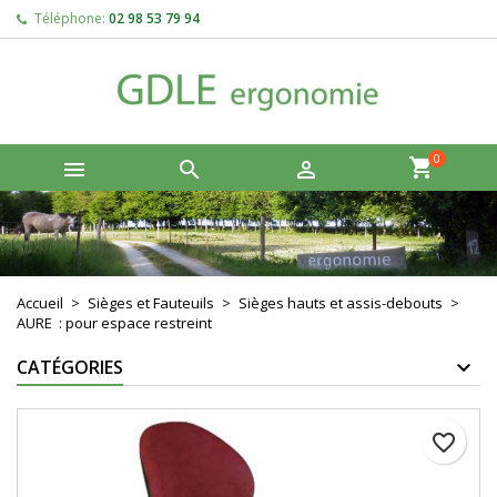
Téléphone:
02 98 53 79 94
×
×
×
Créer une liste d'envies
Connexion
add_circle_outline
Vous devez être connecté pour ajouter des produits à
Nom de la liste d'envies
votre liste d'envies.
0



Annuler
Connexion
Annuler
Créer une liste d'envies
Accueil
Sièges et Fauteuils
Sièges hauts et assis-debouts
AURE : pour espace restreint
CATÉGORIES
favorite_border