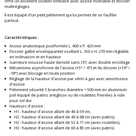
offre un excellent soutien lombaire avec assise inclinable et dossier
multiréglages.
Il est équipé d'un petit piètement qui lui permet de se faufiler
partout.
Caractéristiques :
Assise anatomique postformée L. 400 x P. 420 mm
Dossier galbé enveloppantet oscillant L. 350 x H. 270 mm réglable
en inclinaison et en hauteur
Garniture mousse haute densité sans CFC avec double encollage
Mécanisme asynchrone de l'assise (+5° / -6°) et du dossier (+10° /
-18°) avec blocage en toute position
Réglage de la hauteur d'assise par vérin à gaz avec amortisseur
d'assise
Piètement sécurité 5 branches diamètre = 500 mm en aluminium
poli équipé de patins antiglisse ou de roulettes freinées à vide
pour sol dur
Hauteurs d'assise :
H1 : hauteur d'assise allant de 46 à 59 cm,
H2 : hauteur d'assise allant de 49 à 68 cm (avec patins),
H2 : hauteur d'assise allant de 52 à 71 cm (avec roulettes),
H3 : hauteur d'assise allant de 60 à 85 cm (avec patins)