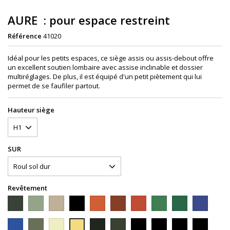
AURE : pour espace restreint
Référence
41020
Idéal pour les petits espaces, ce siège assis ou assis-debout offre
un excellent soutien lombaire avec assise inclinable et dossier
multiréglages. De plus, il est équipé d'un petit piètement qui lui
permet de se faufiler partout.
Hauteur siège
SUR
Revêtement
2KF81
2KF33
1KU21
2KF17
1KU65
1KU17
2KM18
1KU23
2KM23
1KU71
Tissus
Tissus
Tissus
Tissus
Tissus
Tissus
Tissus
Tissus
Tissus
Tissus
fantaisie
fantaisie
uni
fantaisie
uni
uni
chine
uni
chiné
Uni
2KM72
1KU32
2KM15
1KU33
2KM34
2KM92
2KF08
2KM26
2KM32
1KU15
Bleu
Noir
Gris
rouge
Orange
marron
rouge
vert
vert
Bleu