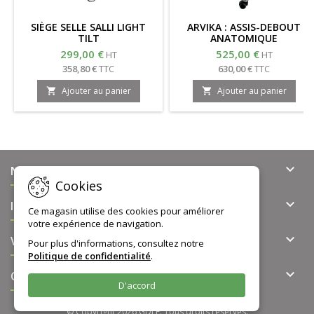
SIÈGE SELLE SALLI LIGHT
ARVIKA : ASSIS-DEBOUT
TILT
ANATOMIQUE
299,00 €
525,00 €
HT
HT
358,80 €
TTC
630,00 €
TTC
Ajouter au panier
Ajouter au panier



NOTRE OFFRE
Cookies

INFORMATIONS
Ce magasin utilise des cookies pour améliorer
votre expérience de navigation.

VOTRE COMPTE
Pour plus d'informations, consultez notre
Politique de confidentialité
.

CONTACT
D'accord
© Copyright 2026 GDLE. Tous droits réservés.