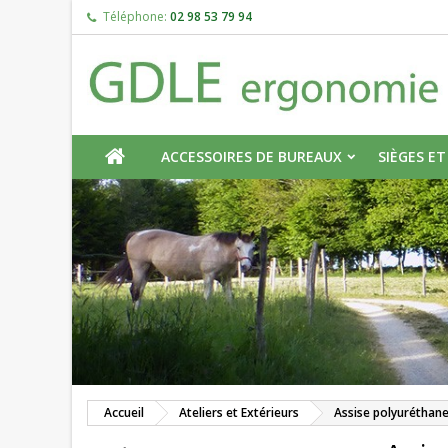
Téléphone:
02 98 53 79 94
(
C
C
add_circle_outline
((
Vou
Nom
ACCUEIL
ACCESSOIRES DE BUREAUX
SIÈGES ET
Accueil
Ateliers et Extérieurs
Assise polyuréthan