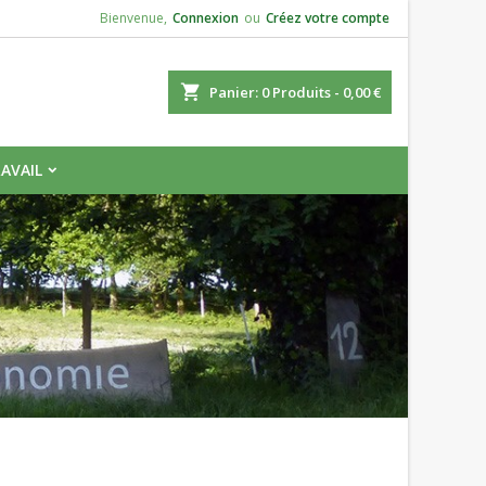
Bienvenue,
Connexion
ou
Créez votre compte
×
×
×
×
ercher
Panier
0
Produits -
0,00 €
s.
AVAIL
)
n
s