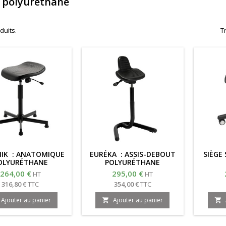
e polyuréthane
oduits.
Tr
IK : ANATOMIQUE
EURÉKA : ASSIS-DEBOUT
SIÈGE 
OLYURÉTHANE
POLYURÉTHANE
264,00 €
295,00 €
HT
HT
316,80 €
TTC
354,00 €
TTC
Ajouter au panier
Ajouter au panier

