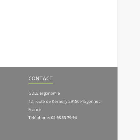
CONTACT
GDLE ergonomie
12, route de Keradily 29180 Plogonnec -
France
Téléphone:
02 98 53 79 94