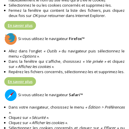
Sélectionnez le ou les cookies concernés et supprimez-les.
Fermez la fenêtre qui contient la liste des fichiers, puis cliquez
deux fois sur
OK
pour retourner dans Internet Explorer.
En savoir plus
Si vous utilisez le navigateur
Firefox™
Allez dans l'onglet
« Outils »
du navigateur puis sélectionnez le
menu
« Options »
.
Dans la fenêtre qui s'affiche, choisissez
« Vie privée »
et cliquez
sur
« Affichez les cookies »
.
Repérez les fichiers concernés, sélectionnez-les et supprimez-les.
En savoir plus
Si vous utilisez le navigateur
Safari™
Dans votre navigateur, choisissez le menu
« Édition > Préférences
»
.
Cliquez sur
« Sécurité »
.
Cliquez sur
« Afficher les cookies »
.
Sélectionnez les cookies concernés et cliquez sur
« Effacer »
ou