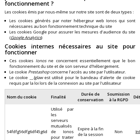
fonctionnement ?
Les cookies émis par nous-même sur notre site sont de deux types :
Les cookies générés par noter hébergeur web Ionos qui sont
nécessaires au bon fonctionnement technique du site
Les cookies Google pour assurer les mesures d'audience du site
(
Google Analytics
)
Cookies internes nécessaires au site pour
fonctionner
Ces cookies
Ionos
ne concernent essentiellement que le bon
fonctionnement du site et de son serveur d'hébergement.
Le cookie
Prestashop
concerne l'accès au site par l'utilisateur.
Le cookie
__lglaw
est utilisé pour le bandeau d'alerte de cookie
requis par la loi lors de la connexion au site par l'utilisateur
Durée de
Soumission
Nom du cookie
Finalité
Dét
conservation
à la RGPD
Utilisé par
les
serveurs
mutualisés
Expire à la fin
54fdfg56dfg6df45g6d
de Ionos
Non
In
de la session
pour traiter