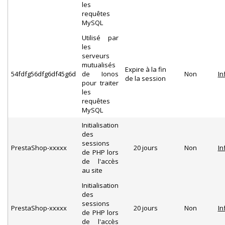
les
requêtes
MySQL
Utilisé par
les
serveurs
mutualisés
Expire à la fin
54fdfg56dfg6df45g6d
de Ionos
Non
In
de la session
pour traiter
les
requêtes
MySQL
Initialisation
des
sessions
PrestaShop-xxxxx
20 jours
Non
In
de PHP lors
de l'accès
au site
Initialisation
des
sessions
PrestaShop-xxxxx
20 jours
Non
In
de PHP lors
de l'accès