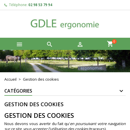
Téléphone:
02 98 53 79 94
×
×
×
×
((modalTitle))
Créer une liste d'envies
Connexion
add_circle_outline
((confirmMessage))
Vous devez être connecté pour ajouter des produits à votre
Nom de la liste d'envies
liste d'envies.
0



((cancelText))
((modalDeleteText))
Annuler
Connexion
Annuler
Créer une liste d'envies
Accueil
Gestion des cookies
CATÉGORIES
GESTION DES COOKIES
GESTION DES COOKIES
Nous devons vous avertir du fait qu'
en poursuivant votre navigation
sur ce site, vous acceptez l'utilisation des cookies
(traceurs).