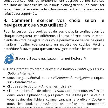
conséquences liées au fonctionnement dégradé de nos services
résultant de l'impossibilité pour nous d'enregistrer ou de consulter
les cookies nécessaires à leur fonctionnement et que vous auriez
refusés ou supprimés.
4. Comment exercer vos choix selon le
navigateur que vous utilisez ?
Pour la gestion des cookies et de vos choix, la configuration de
chaque navigateur est différente. Elle est décrite dans le menu
d'aide de votre navigateur, qui vous permettra de savoir de quelle
manière modifier vos souhaits en matière de cookies. Voici la
procédure à suivre pour que votre navigateur refuse les cookies :
Si vous utilisez le navigateur
Internet Explorer™
Dans Internet Explorer, cliquez sur le bouton
« Outils »
, puis sur
«
Options Internet »
.
Sous l'onglet Général, sous
« Historique de navigation »
, cliquez
sur « Paramètres ».
Cliquez sur le bouton « Afficher les fichiers ».
Cliquez sur l'en-tête de colonne
« Nom »
pour trier tous les fichiers
dans l'ordre alphabétique, puis parcourez la liste jusqu'à ce que
vous voyiez des fichiers commençant par le préfixe
« Cookie »
(tous les cookies possèdent ce préfixe et contiennent
habituellement le nom du site Web qui a créé le cookie).