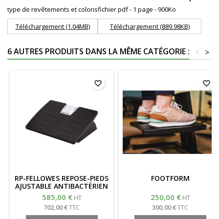
type de revêtements et coloris
fichier pdf - 1 page - 900Ko
Téléchargement (1.04MB)
Téléchargement (889.98KB)
6 AUTRES PRODUITS DANS LA MÊME CATÉGORIE :
<
>
favorite_border
favorite_border
RP-FELLOWES REPOSE-PIEDS
FOOTFORM
AJUSTABLE ANTIBACTÉRIEN
585,00 €
250,00 €
HT
HT
702,00 €
TTC
300,00 €
TTC