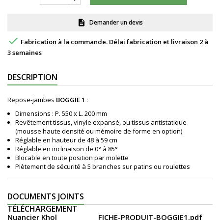
Demander un devis
description

Fabrication à la commande. Délai fabrication et livraison 2 à
3 semaines
DESCRIPTION
Repose-jambes
BOGGIE 1
:
Dimensions : P. 550 x L. 200 mm
Revêtement tissus, vinyle expansé, ou tissus antistatique
(mousse haute densité ou mémoire de forme en option)
Réglable en hauteur de 48 à 59 cm
Réglable en inclinaison de 0° à 85°
Blocable en toute position par molette
Piètement de sécurité à 5 branches sur patins ou roulettes
DOCUMENTS JOINTS
TÉLÉCHARGEMENT
Nuancier Khol
FICHE-PRODUIT-BOGGIE1.pdf