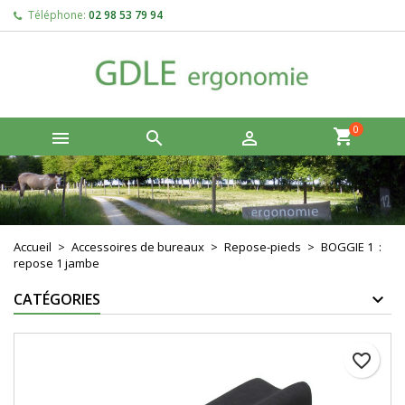
Téléphone:
02 98 53 79 94
×
×
×
Créer une liste d'envies
Connexion
add_circle_outline
Vous devez être connecté pour ajouter des produits à
Nom de la liste d'envies
votre liste d'envies.
0



Annuler
Connexion
Annuler
Créer une liste d'envies
Accueil
Accessoires de bureaux
Repose-pieds
BOGGIE 1 :
repose 1 jambe
CATÉGORIES
favorite_border