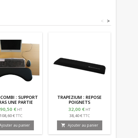
<
>
COMBI : SUPPORT
TRAPEZIUM : REPOSE
POSIFLE
RAS UNE PARTIE
POIGNETS
C
T
90,50 €
32,00 €
7
HT
HT
108,60 €
TTC
38,40 €
TTC
Ajouter au panier
Ajouter au panier
A

