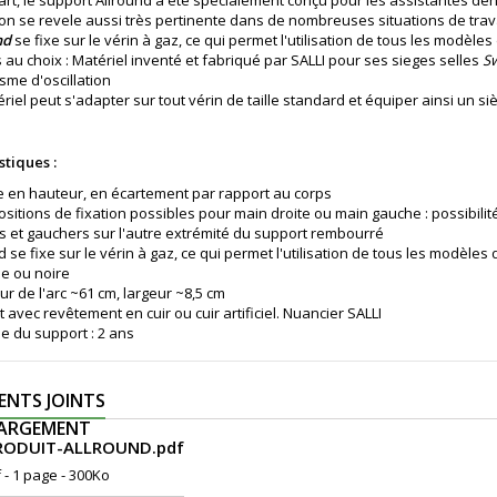
rt, le support Allround a été spécialement conçu pour les assistantes dent
tion se revele aussi très pertinente dans de nombreuses situations de trav
nd
se fixe sur le vérin à gaz, ce qui permet l'utilisation de tous les modèle
 au choix : Matériel inventé et fabriqué par SALLI pour ses sieges selles
Sw
me d'oscillation
riel peut s'adapter sur tout vérin de taille standard et équiper ainsi un si
stiques :
 en hauteur, en écartement par rapport au corps
sitions de fixation possibles pour main droite ou main gauche : possibili
rs et gauchers sur l'autre extrémité du support rembourré
d se fixe sur le vérin à gaz, ce qui permet l'utilisation de tous les modèle
e ou noire
r de l'arc ~61 cm, largeur ~8,5 cm
 avec revêtement en cuir ou cuir artificiel. Nuancier SALLI
e du support : 2 ans
NTS JOINTS
HARGEMENT
PRODUIT-ALLROUND.pdf
f - 1 page - 300Ko