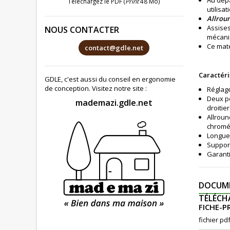
Au dépa
Téléchargez le PDF (
Print
48 Mo)
utilisa
Allrou
Assises
NOUS CONTACTER
mécanis
Ce maté
contact@gdle.net
Caractéri
GDLE, c'est aussi du conseil en ergonomie
de conception. Visitez notre site :
Réglage
Deux po
mademazi.gdle.net
droitie
Allroun
chromé
Longueu
Support
Garanti
DOCUME
TÉLÉC
FICHE-
fichier pd