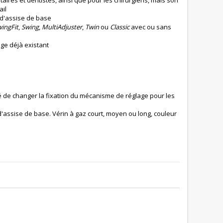
aires et dentistes, ainsi que pour les chirurgiens, mais son
ail
s d'assise de base
ingFit
,
Swing
,
MultiAdjuster
,
Twin
ou
Classic
avec ou sans
ège déjà existant
té de changer la fixation du mécanisme de réglage pour les
s d'assise de base. Vérin à gaz court, moyen ou long, couleur