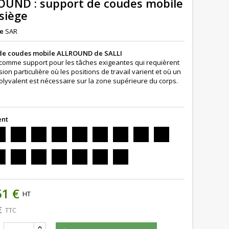
OUND : support de coudes mobile
siège
e
SAR
de coudes mobile ALLROUND de SALLI
comme support pour les tâches exigeantes qui requièrent
ion particulière où les positions de travail varient et où un
olyvalent est nécessaire sur la zone supérieure du corps.
ent
r
cuir
cuir
cuir
cuir
cuir
cuir
cuir
cuir
ntage
Violet
White
Navy
Pearl
Saddle
Sea
Stone
Purple
aphite
57349
00105
blue
grey
93129
blue
grey
76025
cuir
cuir
cuir
cuir
cuir
cuir
r
110
77158
01061
77030
11049
Piquet
Ferrari
Green
Orange
Black
Piquet
ne
red
05011
88005
45050
99999
black
126
05011/PQ
99999/PQ
51 €
HT
€
TTC