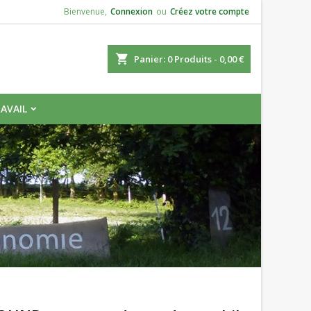
Bienvenue,
Connexion
ou
Créez votre compte
×
×
×
ercher
Panier
0
Produits -
0,00 €
s.
AVAIL
n
s