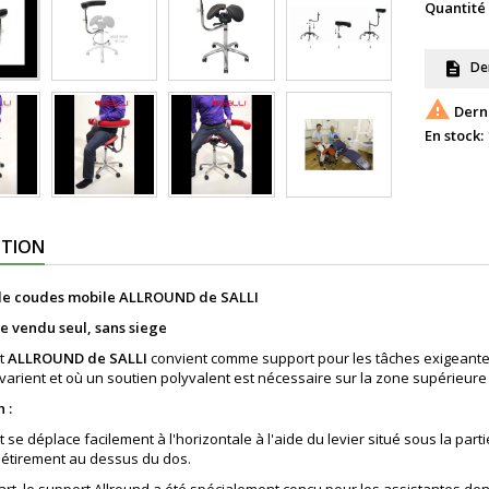
Quantité
Dem
description

Derni
En stock:
PTION
de coudes mobile ALLROUND de SALLI
e vendu seul, sans siege
t
ALLROUND de SALLI
convient comme support pour les tâches exigeantes 
 varient et où un soutien polyvalent est nécessaire sur la zone supérieure
 :
 se déplace facilement à l'horizontale à l'aide du levier situé sous la par
'étirement au dessus du dos.