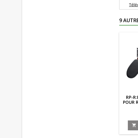
Télé
9 AUTR
RP-R:
POUR 
