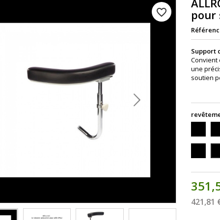
ALLR
favorite_border
pour 
Référenc
Support 
Convient 
une précis
soutien p
revêtem
cuir
cui
Vintage
Vi
brown
gr
cuir
cui
91
Forest
Wi
870088
35
351,
421,81 