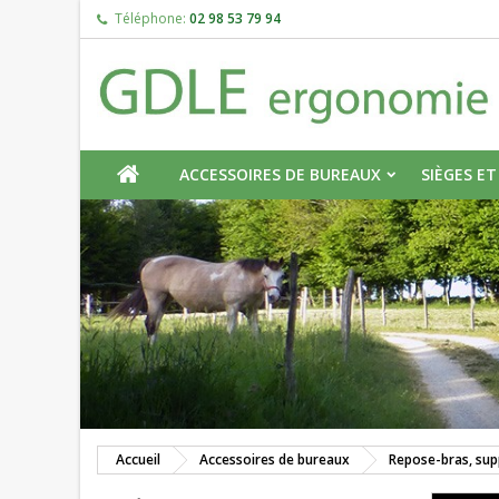
Téléphone:
02 98 53 79 94
C
C
add_circle_outline
Vou
Nom
ACCUEIL
ACCESSOIRES DE BUREAUX
SIÈGES ET
Accueil
Accessoires de bureaux
Repose-bras, sup