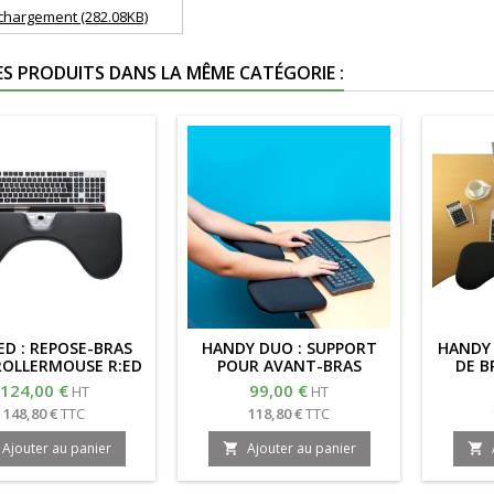
chargement (282.08KB)
ES PRODUITS DANS LA MÊME CATÉGORIE :
ED : REPOSE-BRAS
HANDY DUO : SUPPORT
HANDY 
ROLLERMOUSE R:ED
POUR AVANT-BRAS
DE B
124,00 €
99,00 €
HT
HT
148,80 €
TTC
118,80 €
TTC
Ajouter au panier
Ajouter au panier

