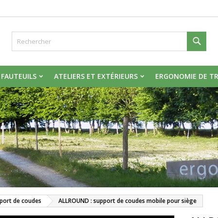
réer une liste d'envies
onnexion
Rech
s devez être connecté pour ajouter des produits à votre liste d'envie
 de la liste d'envies
 FAUTEUILS
ATELIERS ET EXTÉRIEURS
ERGONOMIE DE TR
Annuler
Connexio
Annuler
Créer une liste d'envie
port de coudes
ALLROUND : support de coudes mobile pour siège