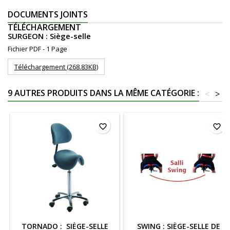
DOCUMENTS JOINTS
TÉLÉCHARGEMENT
SURGEON : Siège-selle
Fichier PDF - 1 Page
Téléchargement (268.83KB)
9 AUTRES PRODUITS DANS LA MÊME CATÉGORIE :
<
>
favorite_border
favorite_border
TORNADO : SIÈGE-SELLE
SWING : SIÈGE-SELLE DE