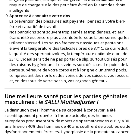
risque de charge sur le dos peut être évité en faisant des choix
intelligents
Apprenez à connaître votre dos
La prévention des blessures est payante : pensez à votre bien-
être et capacité de travail.
Nos pantalons sont souvent trop serrés et trop denses, et leur
étanchéité est encore plus accentuée lorsque la personne qui les
utilisent s'assied. Les sous-vêtements classiques et pantalons
élevent la température des testicules près de 37° C, ce qui réduit
la qualité des spermatozoïdes, la température optimale etant de
33° C. L'idéal serait de ne pas porter de slip, surtout utilisés pour
des raisons hygiéniques. Les veines sont délicates. Le poids de la
partie supérieure de votre corps est à l'origine d'un grand poids,
compressant des nerfs et des veines de vos cuisses, vos fesses,
et, en dessous de votre bassin, vos organes génitaux
Une meilleure santé pour les parties génitales
masculines :
le
SALLI Multiadjuster
!
La diminution chez l'homme de sa capacité à concevoir, a été
scientifiquement prouvée : à l'heure actuelle, des hommes
européens produisent 50% de moins de spermatozoides qu'il y a 30
ans. Environ 40% des hommes de 40 ans souffrent de troubles ou de
dysfonctionnements érectiles. Hyperplasie de la prostate ou cancer