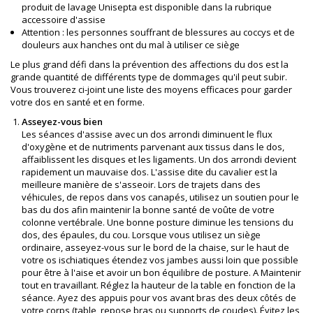
produit de lavage Unisepta est disponible dans la rubrique
accessoire d'assise
Attention : les personnes souffrant de blessures au coccys et de
douleurs aux hanches ont du mal à utiliser ce siège
Le plus grand défi dans la prévention des affections du dos est la
grande quantité de différents type de dommages qu'il peut subir.
Vous trouverez ci-joint une liste des moyens efficaces pour garder
votre dos en santé et en forme.
Asseyez-vous bien
Les séances d'assise avec un dos arrondi diminuent le flux
d'oxygène et de nutriments parvenant aux tissus dans le dos,
affaiblissent les disques et les ligaments. Un dos arrondi devient
rapidement un mauvaise dos. L'assise dite du cavalier est la
meilleure manière de s'asseoir. Lors de trajets dans des
véhicules, de repos dans vos canapés, utilisez un soutien pour le
bas du dos afin maintenir la bonne santé de voûte de votre
colonne vertébrale. Une bonne posture diminue les tensions du
dos, des épaules, du cou. Lorsque vous utilisez un siège
ordinaire, asseyez-vous sur le bord de la chaise, sur le haut de
votre os ischiatiques étendez vos jambes aussi loin que possible
pour être à l'aise et avoir un bon équilibre de posture. A Maintenir
tout en travaillant. Réglez la hauteur de la table en fonction de la
séance. Ayez des appuis pour vos avant bras des deux côtés de
votre corps (table, repose bras ou supports de coudes). Évitez les