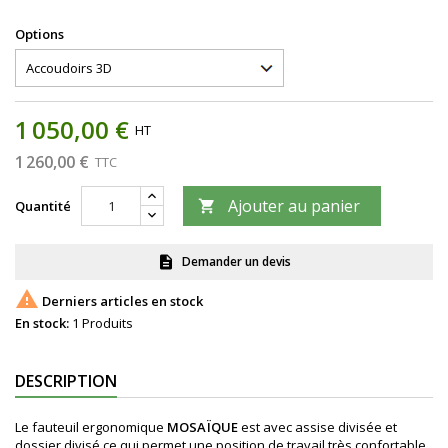
sable
d'eau
uni
uni
feu
vert
Options
d'eau
1 050,00 €
HT
1 260,00 €
TTC
Ajouter au panier
Quantité

Demander un devis
description

Derniers articles en stock
En stock:
1 Produits
DESCRIPTION
Le fauteuil ergonomique
MOSAÏQUE
est avec assise divisée et
dossier divisé ce qui permet une position de travail très confortable