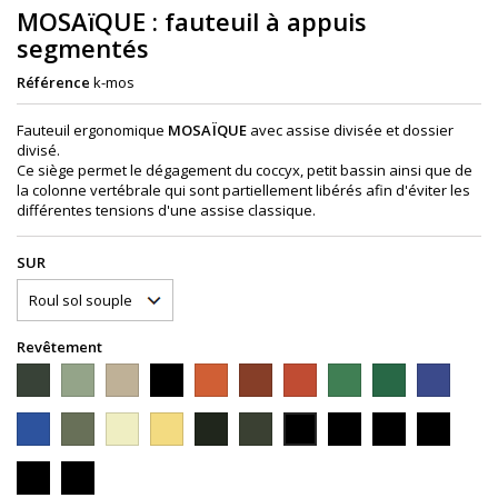
MOSAïQUE : fauteuil à appuis
segmentés
Référence
k-mos
Fauteuil ergonomique
MOSAÏQUE
avec assise divisée et dossier
divisé.
Ce siège permet le dégagement du coccyx, petit bassin ainsi que de
la colonne vertébrale qui sont partiellement libérés afin d'éviter les
différentes tensions d'une assise classique.
SUR
Revêtement
2KF81
2KF33
1KU21
2KF17
1KU65
1KU17
2KM18
1KU23
2KM23
1KU71
Tissus
Tissus
Tissus
Tissus
Tissus
Tissus
Tissus
Tissus
Tissus
Tissus
fantaisie
fantaisie
uni
fantaisie
uni
uni
chine
uni
chiné
Uni
2KM72
1KU32
2KM15
1KU15
1KU33
2KM34
2KF08
2KM26
2KM32
2KM92
Bleu
Noir
Gris
rouge
Orange
marron
rouge
vert
vert
Bleu
Tissus
Tissus
Tissus
Tissus
Tissus
Tissus
Tissus
Tissus
Tissus
Tissus
chiné
uni
chiné
uni
uni
chiné
fantaisie
chiné
chiné
chiné
1KU27
1KU20
Bleu
Gris
Beige
Beige
Noir
noir
vert
garance
anthracite
jeans
Tissus
Tissus