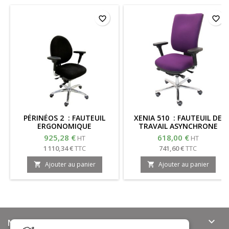
favorite_border
favorite_border
PÉRINÉOS 2 : FAUTEUIL
XENIA 510 : FAUTEUIL DE
ERGONOMIQUE
TRAVAIL ASYNCHRONE
925,28 €
618,00 €
HT
HT
1 110,34 €
TTC
741,60 €
TTC
Ajouter au panier
Ajouter au panier



NOTRE OFFRE