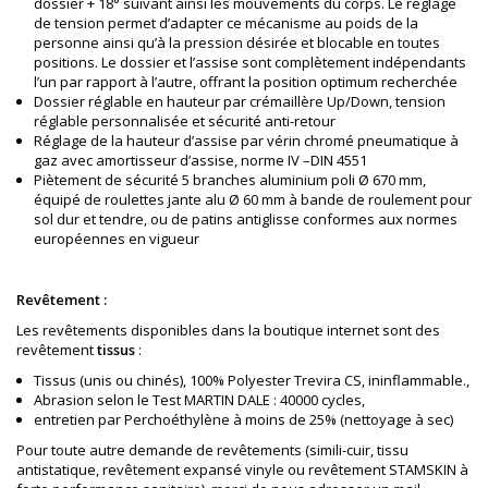
dossier + 18° suivant ainsi les mouvements du corps. Le réglage
de tension permet d’adapter ce mécanisme au poids de la
personne ainsi qu’à la pression désirée et blocable en toutes
positions. Le dossier et l’assise sont complètement indépendants
l’un par rapport à l’autre, offrant la position optimum recherchée
Dossier réglable en hauteur par crémaillère Up/Down, tension
réglable personnalisée et sécurité anti-retour
Réglage de la hauteur d’assise par vérin chromé pneumatique à
gaz avec amortisseur d’assise, norme IV –DIN 4551
Piètement de sécurité 5 branches aluminium poli Ø 670 mm,
équipé de roulettes jante alu Ø 60 mm à bande de roulement pour
sol dur et tendre, ou de patins antiglisse conformes aux normes
européennes en vigueur
Revêtement :
Les revêtements disponibles dans la boutique internet sont des
revêtement
tissus
:
Tissus (unis ou chinés), 100% Polyester Trevira CS, ininflammable.,
Abrasion selon le Test MARTIN DALE : 40000 cycles,
entretien par Perchoéthylène à moins de 25% (nettoyage à sec)
Pour toute autre demande de revêtements (simili-cuir, tissu
antistatique, revêtement expansé vinyle ou revêtement STAMSKIN à