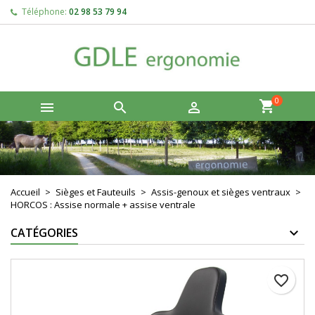
Téléphone:
02 98 53 79 94
×
×
×
Créer une liste d'envies
Connexion
add_circle_outline
Vous devez être connecté pour ajouter des produits à
Nom de la liste d'envies
votre liste d'envies.
0



Annuler
Connexion
Annuler
Créer une liste d'envies
Accueil
Sièges et Fauteuils
Assis-genoux et sièges ventraux
HORCOS : Assise normale + assise ventrale
CATÉGORIES
favorite_border