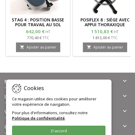
STAG 4 : POSITION BASSE
POSIFLEX 8 : SIÈGE AVEC
POUR TRAVAIL AU SOL
APPUI THORAXIQUE
642,00 €
1 510,83 €
HT
HT
770,40 €
TTC
1 813,00 €
TTC
Ajouter au panier
Ajouter au panier



NOTRE OFFRE
Cookies

INFORMATIONS
Ce magasin utilise des cookies pour améliorer
votre expérience de navigation.

VOTRE COMPTE
Pour plus d'informations, consultez notre
Politique de confidentialité
.

CONTACT
D'accord