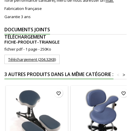
forte performance sanitaire), merci de nous adresser un
mail.
Fabrication française
Garantie 3 ans
DOCUMENTS JOINTS
TÉLÉCHARGEMENT
FICHE-PRODUIT-TRIANGLE
fichier pdf - 1 page - 250Ko
Téléchargement (204.32KB)
3 AUTRES PRODUITS DANS LA MÊME CATÉGORIE :
<
>
favorite_border
favorite_border