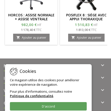
HORCOS : ASSISE NORMALE
POSIFLEX 8 : SIÈGE AVEC
+ ASSISE VENTRALE
APPUI THORAXIQUE
982,00 €
1 510,83 €
HT
HT
1 178,40 €
TTC
1 813,00 €
TTC
Ajouter au panier
Ajouter au panier



NOTRE OFFRE
Cookies

INFORMATIONS
Ce magasin utilise des cookies pour améliorer
votre expérience de navigation.

VOTRE COMPTE
Pour plus d'informations, consultez notre
Politique de confidentialité
.

CONTACT
D'accord