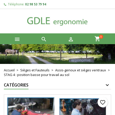
Téléphone:
02 98 53 79 94
×
×
×
Créer une liste d'envies
Connexion
add_circle_outline
Vous devez être connecté pour ajouter des produits à
Nom de la liste d'envies
votre liste d'envies.
0



Annuler
Connexion
Annuler
Créer une liste d'envies
Accueil
Sièges et Fauteuils
Assis-genoux et sièges ventraux
STAG 4 : position basse pour travail au sol
CATÉGORIES
favorite_border