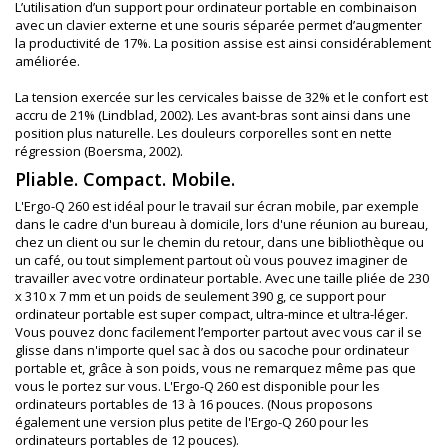
L’utilisation d’un support pour ordinateur portable en combinaison
avec un clavier externe et une souris séparée permet d’augmenter
la productivité de 17%. La position assise est ainsi considérablement
améliorée.
La tension exercée sur les cervicales baisse de 32% et le confort est
accru de 21% (Lindblad, 2002). Les avant-bras sont ainsi dans une
position plus naturelle. Les douleurs corporelles sont en nette
régression (Boersma, 2002).
Pliable. Compact. Mobile.
L'Ergo-Q 260 est idéal pour le travail sur écran mobile, par exemple
dans le cadre d'un bureau à domicile, lors d'une réunion au bureau,
chez un client ou sur le chemin du retour, dans une bibliothèque ou
un café, ou tout simplement partout où vous pouvez imaginer de
travailler avec votre ordinateur portable. Avec une taille pliée de 230
x 310 x 7 mm et un poids de seulement 390 g, ce support pour
ordinateur portable est super compact, ultra-mince et ultra-léger.
Vous pouvez donc facilement l’emporter partout avec vous car il se
glisse dans n'importe quel sac à dos ou sacoche pour ordinateur
portable et, grâce à son poids, vous ne remarquez même pas que
vous le portez sur vous. L'Ergo-Q 260 est disponible pour les
ordinateurs portables de 13 à 16 pouces. (Nous proposons
également une version plus petite de l'Ergo-Q 260 pour les
ordinateurs portables de 12 pouces).