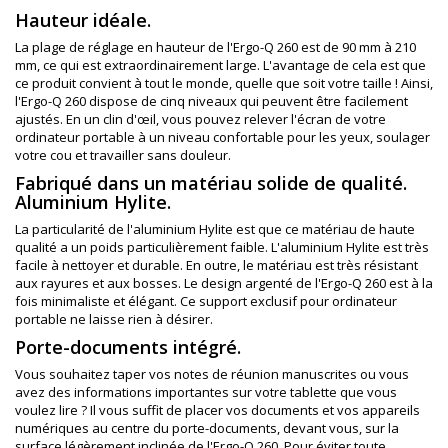
Hauteur idéale.
La plage de réglage en hauteur de l'Ergo-Q 260 est de 90 mm à 210
mm, ce qui est extraordinairement large. L'avantage de cela est que
ce produit convient à tout le monde, quelle que soit votre taille ! Ainsi,
l'Ergo-Q 260 dispose de cinq niveaux qui peuvent être facilement
ajustés. En un clin d'œil, vous pouvez relever l'écran de votre
ordinateur portable à un niveau confortable pour les yeux, soulager
votre cou et travailler sans douleur.
Fabriqué dans un matériau solide de qualité.
Aluminium Hylite.
La particularité de l'aluminium Hylite est que ce matériau de haute
qualité a un poids particulièrement faible. L'aluminium Hylite est très
facile à nettoyer et durable. En outre, le matériau est très résistant
aux rayures et aux bosses. Le design argenté de l'Ergo-Q 260 est à la
fois minimaliste et élégant. Ce support exclusif pour ordinateur
portable ne laisse rien à désirer.
Porte-documents intégré.
Vous souhaitez taper vos notes de réunion manuscrites ou vous
avez des informations importantes sur votre tablette que vous
voulez lire ? Il vous suffit de placer vos documents et vos appareils
numériques au centre du porte-documents, devant vous, sur la
surface légèrement inclinée de l'Ergo-Q 260. Pour éviter toute