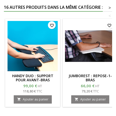
16 AUTRES PRODUITS DANS LA MÊME CATÉGORIE :
>
<
favorite_border
favorite_border
HANDY DUO : SUPPORT
JUMBOREST : REPOSE-1-
POUR AVANT-BRAS
BRAS
99,00 €
66,00 €
HT
HT
118,80 €
TTC
79,20 €
TTC
Ajouter au panier
Ajouter au panier

